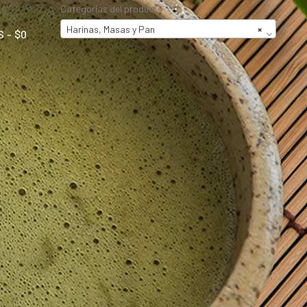
Categorías del producto
Harinas, Masas y Pan
×
S
$0