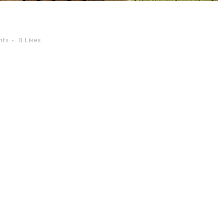
nts
0
Likes