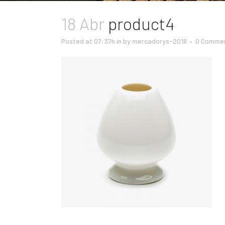
18 Abr
product4
Posted at 07:37h
in
by
mercadorys-2019
0 Comme