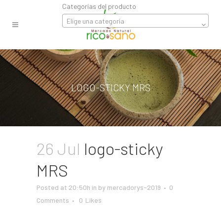
Categorías del producto
Elige una categoría
LOGO-STICKY MRS
26 Jul
logo-sticky
MRS
Posted at 20:50h
in
by
mercadorys-2019
0
Comments
0
Likes