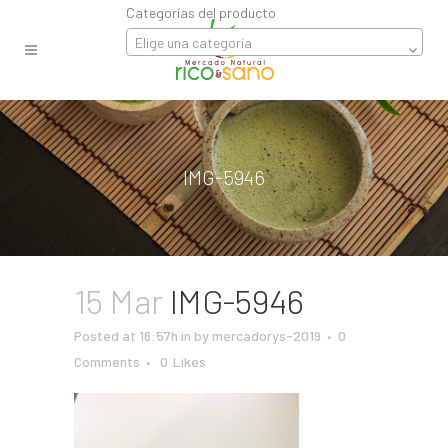
Categorías del producto
Elige una categoría
IMG-5946
15 Mar
IMG-5946
Posted at 16:57h
in
by
mercadorys-2019
0
Comments
0
Likes