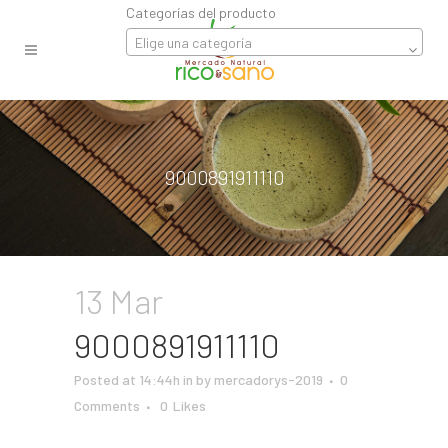
Categorías del producto
Elige una categoría
9000891911110
13 Mar
9000891911110
Posted at 14:44h
in
by
mercadorys-2019
0
Comments
0
Likes