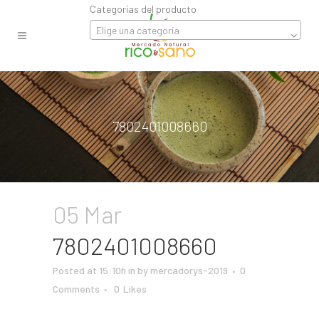
Categorías del producto
Elige una categoría
7802401008660
05 Mar
7802401008660
Posted at 15:10h
in
by
mercadorys-2019
0
Comments
0
Likes