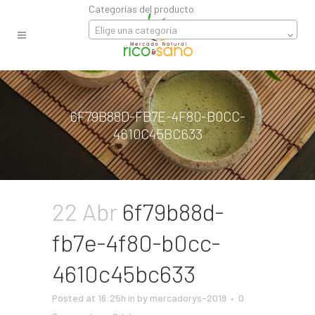
Categorías del producto
Elige una categoría
6F79B88D-FB7E-4F80-B0CC-
4610C45BC633
22 Abr
6f79b88d-
fb7e-4f80-b0cc-
4610c45bc633
Posted at 16:25h
in
by
mercadorys-2019
0