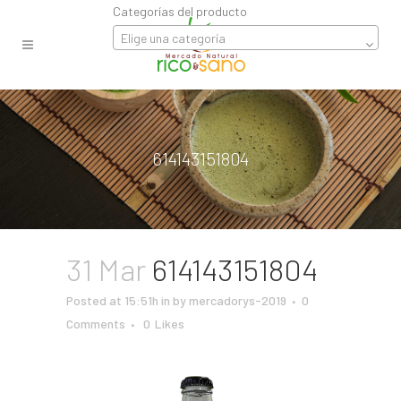
Categorías del producto
Elige una categoría
614143151804
31 Mar
614143151804
Posted at 15:51h
in
by
mercadorys-2019
0
Comments
0
Likes