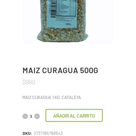
MAIZ CURAGUA 500G
$
990
MAIZ CURAGUA 1 KG. CATALEYA
AÑADIR AL CARRITO
SKU:
0737186788643