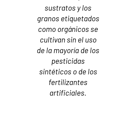
o
s
sustratos y los
t
al
granos etiquetados
d
and
como orgánicos se
om
los
cultivan sin el uso
s
de la mayoría de los
s
e
pesticidas
sintéticos o de los
 un
fertilizantes
co
artificiales.
un
ue
c