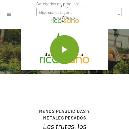
Categorías del producto
Elige una categoría
VIVE SANO
 EN
MENOS PLAGUICIDAS Y
MÁ
METALES PESADOS
e
Las frutas, los